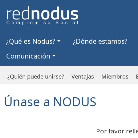
N
avegación principal
¿Qué es Nodus?
¿Dónde estamos?
Comunicación
N
avegación principal
¿Quién puede unirse?
Ventajas
Miembros
Únase a NODUS
Por favor rel